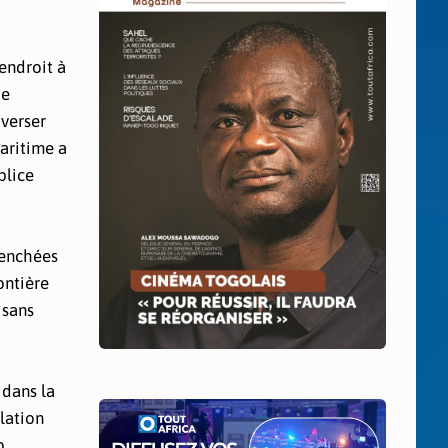
endroit à
de
averser
maritime a
plice
lenchées
ontière
 sans
 dans la
lation
o