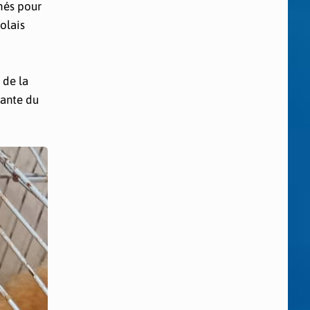
chés pour
golais
 de la
nante du