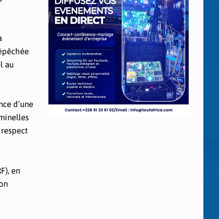
à
dépêchée
l au
ance d’une
iminelles
 respect
F), en
son