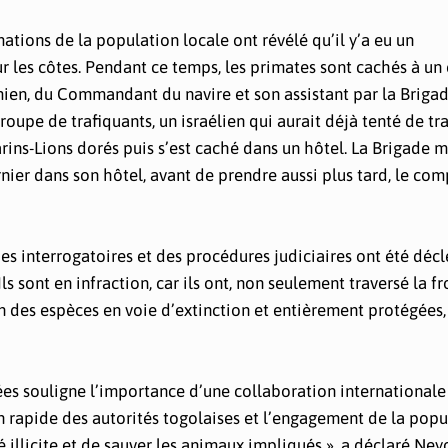
ations de la population locale ont révélé qu’il y’a eu un
les côtes. Pendant ce temps, les primates sont cachés à un 
mien, du Commandant du navire et son assistant par la Briga
upe de trafiquants, un israélien qui aurait déjà tenté de tr
rins-Lions dorés puis s’est caché dans un hôtel. La Brigade 
ier dans son hôtel, avant de prendre aussi plus tard, le com
 des interrogatoires et des procédures judiciaires ont été déc
ls sont en infraction, car ils ont, non seulement traversé la fr
n des espèces en voie d’extinction et entièrement protégées,
ées souligne l’importance d’une collaboration internationale
on rapide des autorités togolaises et l’engagement de la popu
é illicite et de sauver les animaux impliqués », a déclaré Ney