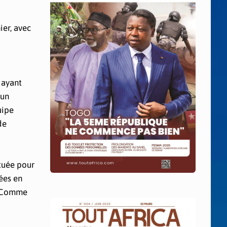
ier, avec
 ayant
 un
uipe
de
tuée pour
ées en
s. Comme