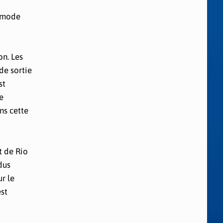
u mode
on. Les
de sortie
st
e
ns cette
t de Rio
dus
r le
st