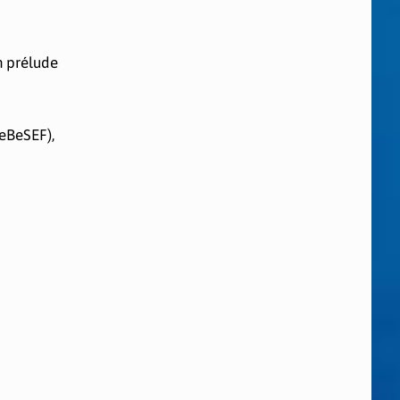
en prélude
FeBeSEF),