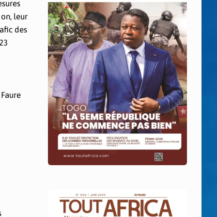
esures
on, leur
rafic des
023
 Faure
s