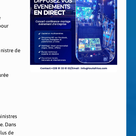
e
pour
inistre de
urée
inistres
ve. Dans
lus de