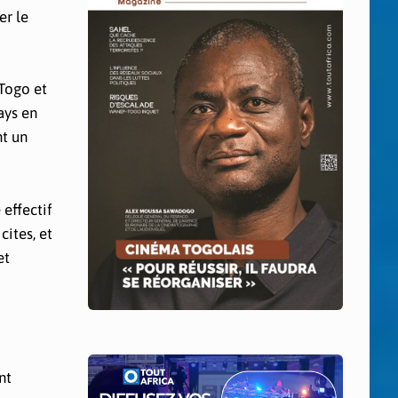
er le
 Togo et
ays en
nt un
 effectif
cites, et
et
nt