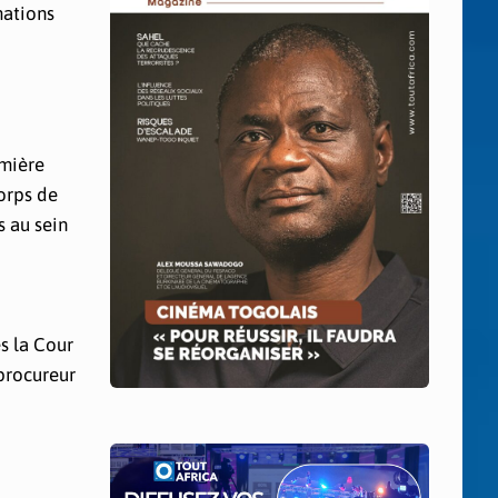
mations
emière
orps de
s au sein
s la Cour
procureur