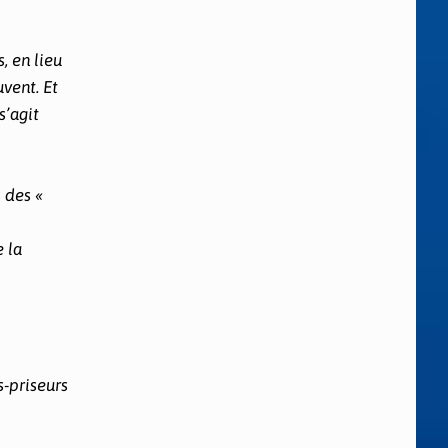
, en lieu
uvent. Et
s’agit
s des «
e la
s-priseurs