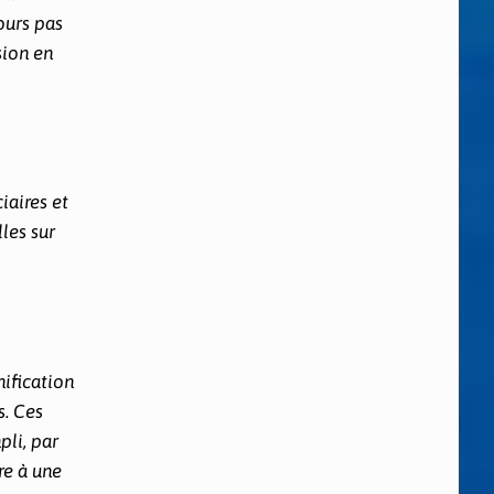
ours pas
ssion en
iaires et
les sur
nification
s. Ces
pli, par
re à une