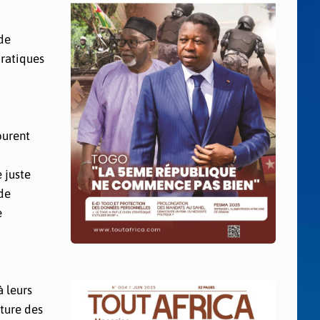
de
pratiques
ourent
 juste
 de
e
à leurs
rture des