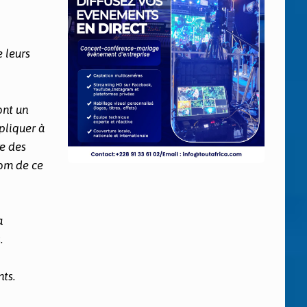
e leurs
ont un
xpliquer à
re des
nom de ce
a
.
nts.