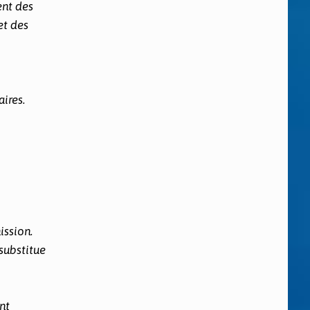
ent des
et des
ires.
ission.
 substitue
nt