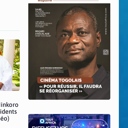
Minkoro
idents
déo)