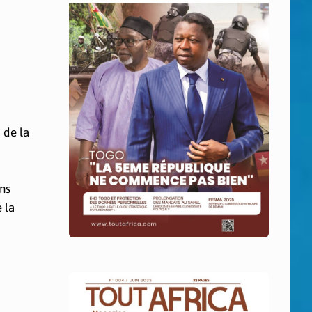
 de la
ins
 la