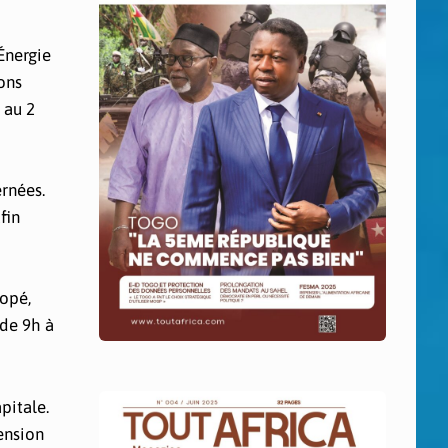
Énergie
ons
 au 2
ernées.
fin
kopé,
 de 9h à
pitale.
ension