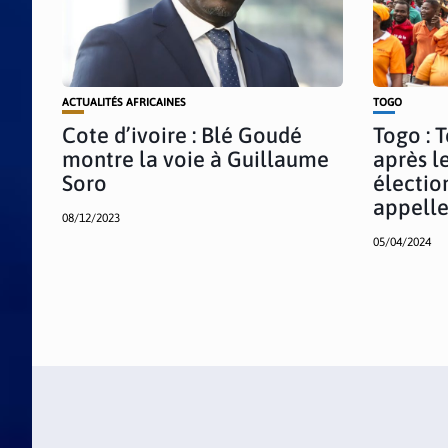
ACTUALITÉS AFRICAINES
TOGO
Cote d’ivoire : Blé Goudé
Togo : 
montre la voie à Guillaume
après l
Soro
électio
appelle
08/12/2023
05/04/2024