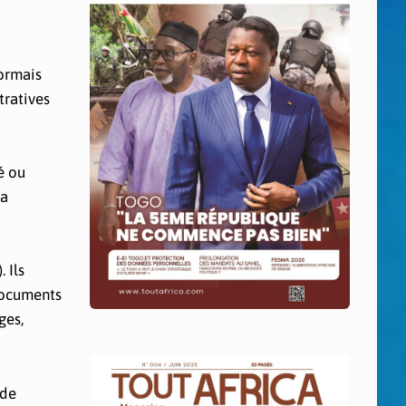
sormais
tratives
é ou
la
 Ils
 documents
ges,
 de