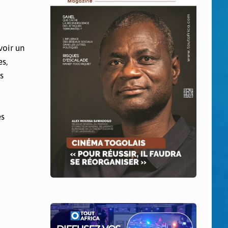
voir un
s,
s
es