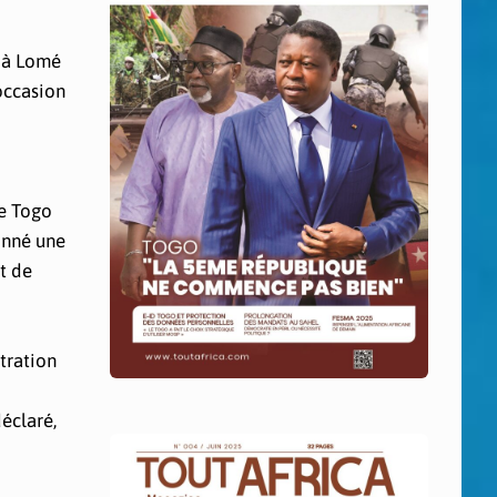
4 à Lomé
occasion
le Togo
onné une
t de
tration
éclaré,