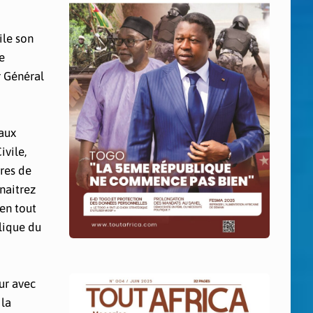
ile son
e
r Général
 aux
ivile,
res de
nnaitrez
en tout
lique du
ur avec
 la