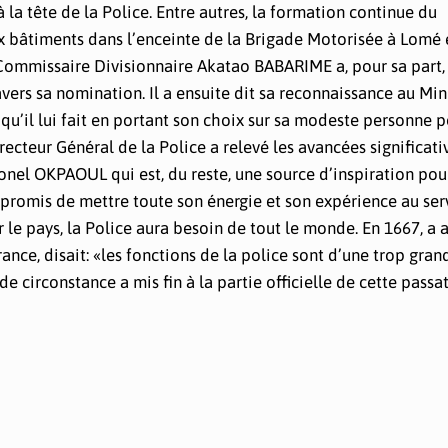
 à la tête de la Police. Entre autres, la formation continue du
x bâtiments dans l’enceinte de la Brigade Motorisée à Lomé e
Commissaire Divisionnaire Akatao BABARIME a, pour sa part,
avers sa nomination. Il a ensuite dit sa reconnaissance au Min
 qu’il lui fait en portant son choix sur sa modeste personne 
recteur Général de la Police a relevé les avancées significati
onel OKPAOUL qui est, du reste, une source d’inspiration pour
promis de mettre toute son énergie et son expérience au ser
er le pays, la Police aura besoin de tout le monde. En 1667, a 
rance, disait: «les fonctions de la police sont d’une trop gran
e circonstance a mis fin à la partie officielle de cette passa