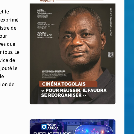
t le
 exprimé
istre de
pour
ves que
 tous. Le
vice de
ajouté le
de
tion de