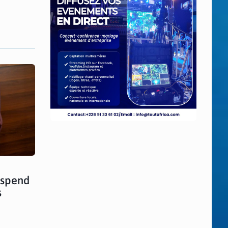
uspend
s