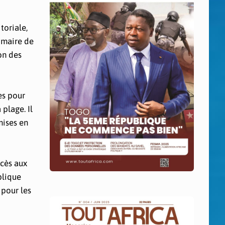
toriale,
e maire de
on des
es pour
 plage. Il
mises en
ccès aux
plique
 pour les