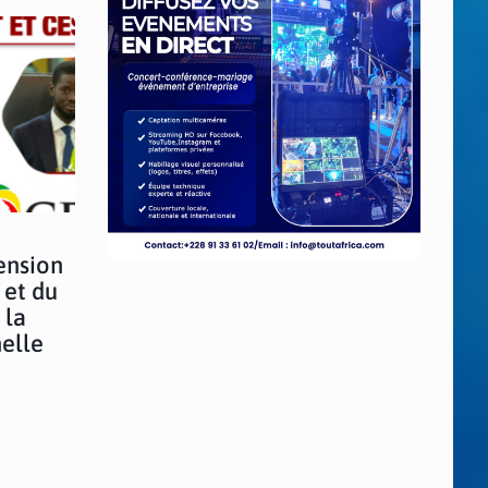
ension
 et du
 la
elle