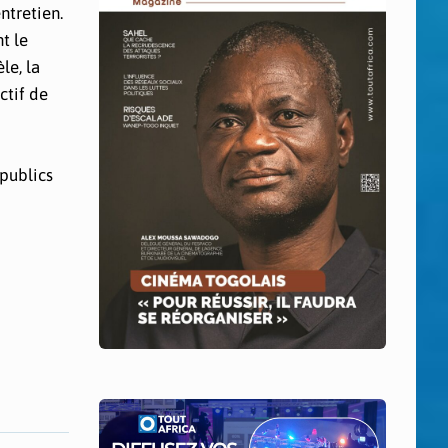
ntretien.
t le
le, la
ctif de
publics