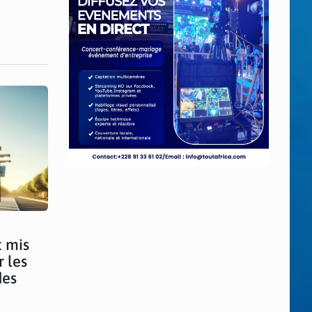
t mis
r les
des