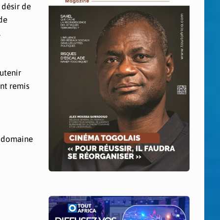
 désir de
 de
,
utenir
ont remis
le domaine