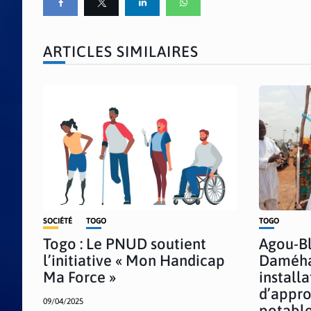
ARTICLES SIMILAIRES
SOCIÉTÉ
TOGO
TOGO
Togo : Le PNUD soutient
Agou-Bli
l’initiative « Mon Handicap
Daméha
Ma Force »
installa
d’appro
09/04/2025
potable