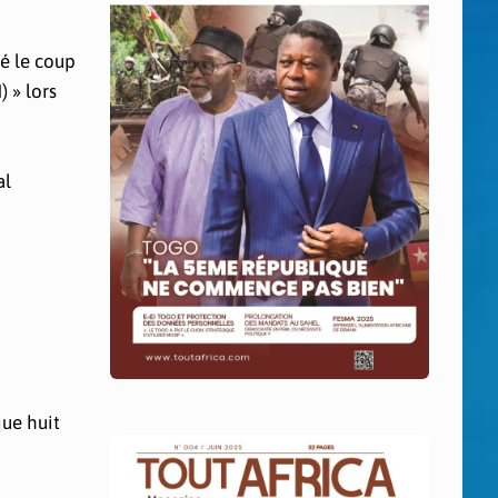
é le coup
 » lors
al
que huit