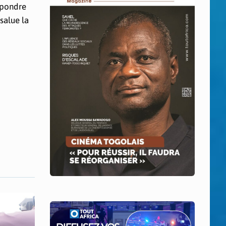
épondre
salue la