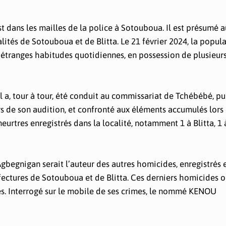
st dans les mailles de la police à Sotouboua. Il est présumé 
tés de Sotouboua et de Blitta. Le 21 février 2024, la popul
 d’étranges habitudes quotidiennes, en possession de plusieur
Il a, tour à tour, été conduit au commissariat de Tchébébé, pui
s de son audition, et confronté aux éléments accumulés lors
meurtres enregistrés dans la localité, notamment 1 à Blitta, 1 
begnigan serait l’auteur des autres homicides, enregistrés e
fectures de Sotouboua et de Blitta. Ces derniers homicides o
. Interrogé sur le mobile de ses crimes, le nommé KENOU