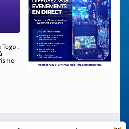
 Togo :
à
orisme