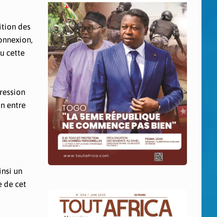
ition des
connexion,
u cette
pression
on entre
insi un
e de cet