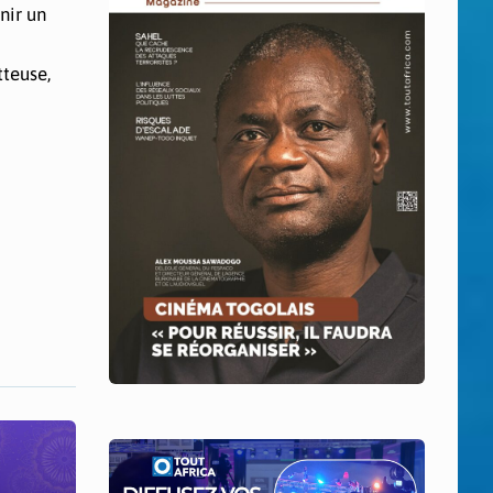
nir un
tteuse,