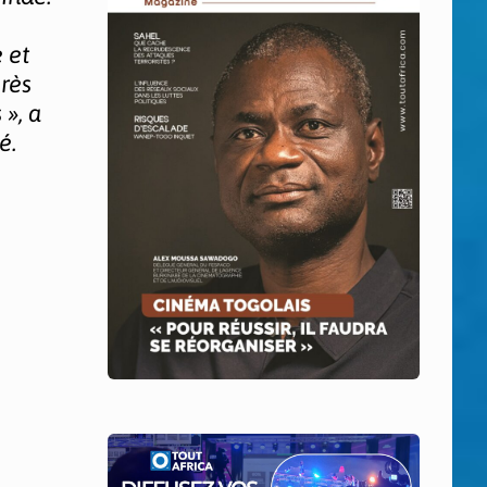
 et
rès
», a
é.