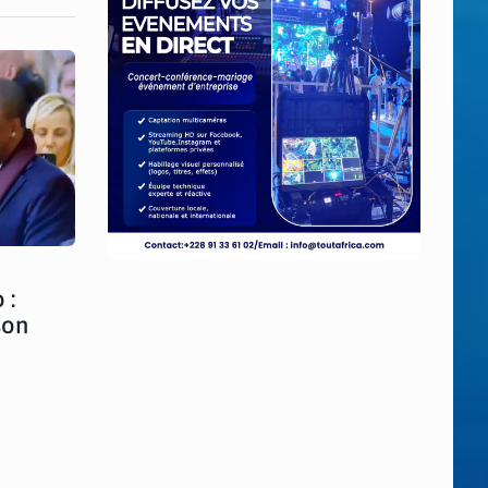
 :
son