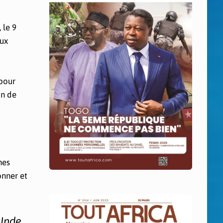
 le 9
eux
 pour
on de
nes
onner et
Inde.