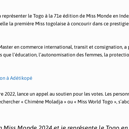
à représenter le Togo à la 71e édition de Miss Monde en Inde,
’elle la première Miss togolaise à concourir dans ce prestigi
aster en commerce international, transit et consignation, a
ls que l’éducation, l’autonomisation des femmes, la protecti
tion à Adétikopé
2022, lance un appel au soutien pour les votes. Les person
 rechercher « Chimène Moladja » ou « Miss World Togo », s’ab
on Miss Monde 2024 et je représente le Togo en 