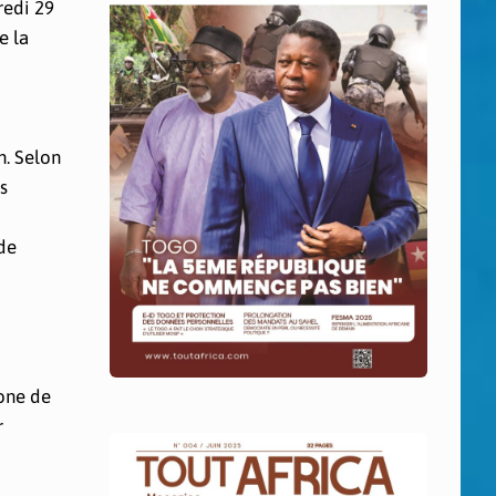
redi 29
e la
n. Selon
s
 de
zone de
r