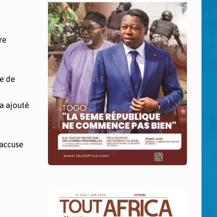
re
re de
 a ajouté
 accuse