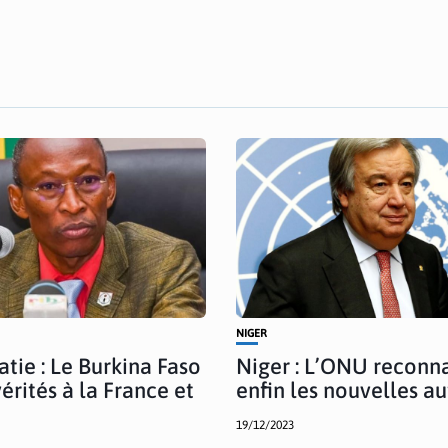
NIGER
tie : Le Burkina Faso
Niger : L’ONU reconna
vérités à la France et
enfin les nouvelles au
19/12/2023