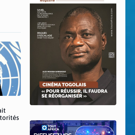
it
torités