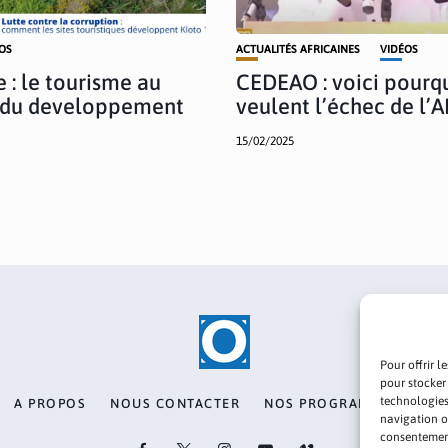
OS
ACTUALITÉS AFRICAINES
VIDÉOS
 : le tourisme au
CEDEAO : voici pourqu
e du developpement
veulent l’échec de l’A
15/02/2025
Pour offrir l
pour stocker
technologies
A PROPOS
NOUS CONTACTER
NOS PROGRAMMES
PO
navigation ou
consentement 