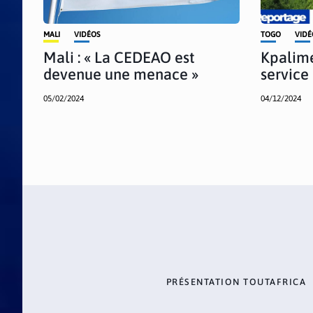
MALI
VIDÉOS
TOGO
VIDÉ
Mali : « La CEDEAO est
Kpalime
devenue une menace »
servic
05/02/2024
04/12/2024
PRÉSENTATION TOUTAFRICA