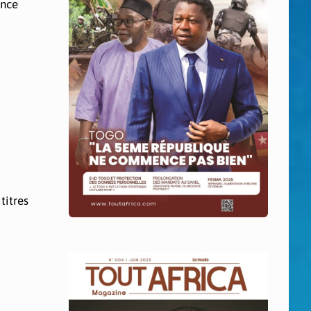
ence
titres