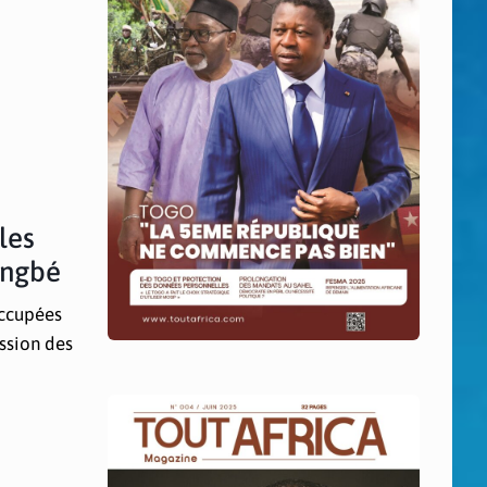
les
ingbé
occupées
ession des