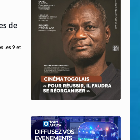
es de
s les 9 et