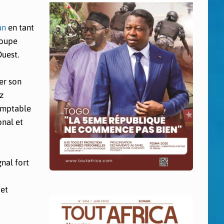
an
en tant
roupe
Ouest.
er son
z
comptable
onal et
nal fort
 et