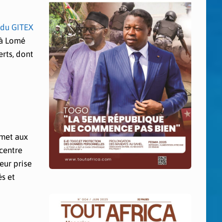
du GITEX
 à Lomé
erts, dont
rmet aux
ncentre
leur prise
és et