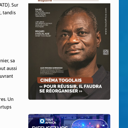
ATD). Sur
, tandis
ier, sa
out aussi
ouvrant
res. Un
artups