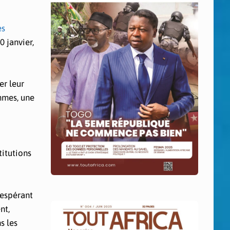
es
 janvier,
er leur
mmes, une
titutions
 espérant
nt,
s les