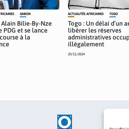
FRICAINES
GABON
ACTUALITÉS AFRICAINES
TOGO
 Alain Bilie-By-Nze
Togo : Un délai d’un a
le PDG et se lance
libérer les réserves
 course à la
administratives occu
nce
illégalement
20/11/2024