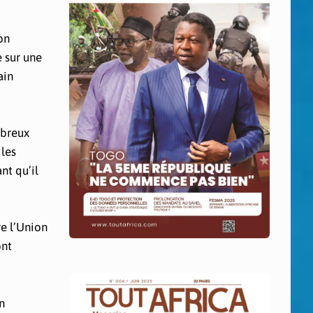
on
e sur une
ain
mbreux
 les
nt qu’il
re l’Union
ont
n