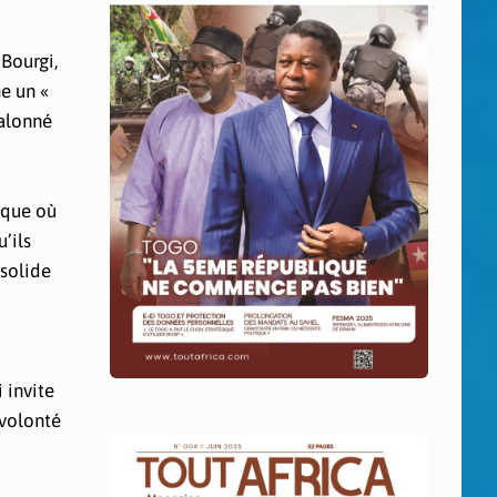
 Bourgi,
e un «
jalonné
oque où
’ils
 solide
 invite
 volonté