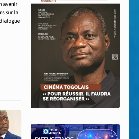
n avenir
ns sur la
 dialogue