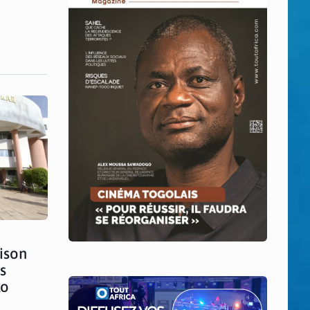
rison
s
ko