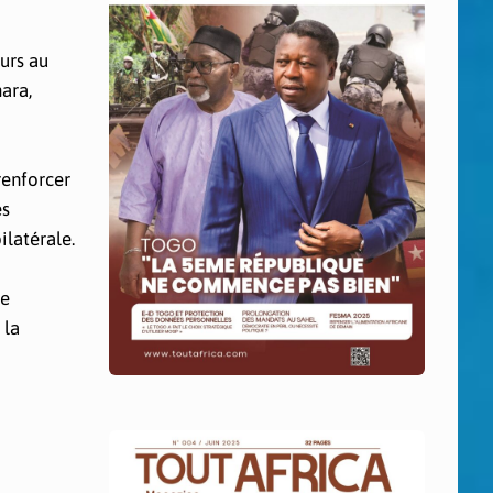
urs au
ara,
renforcer
es
ilatérale.
de
 la