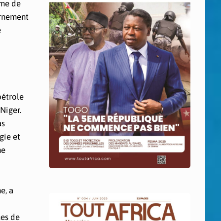
rme de
ernement
é
pétrole
Niger.
as
gie et
ne
e, a
mes de