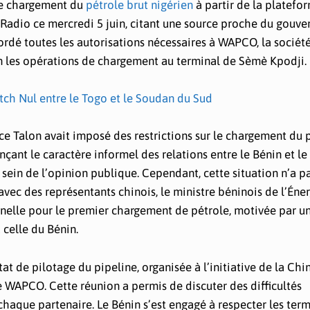
 le chargement du
pétrole brut nigérien
à partir de la platefo
 Radio ce mercredi 5 juin, citant une source proche du gouv
ordé toutes les autorisations nécessaires à WAPCO, la sociét
n les opérations de chargement au terminal de Sèmè Kpodji.
ch Nul entre le Togo et le Soudan du Sud
ice Talon avait imposé des restrictions sur le chargement du 
nçant le caractère informel des relations entre le Bénin et le 
 sein de l’opinion publique. Cependant, cette situation n’a p
vec des représentants chinois, le ministre béninois de l’Éner
nelle pour le premier chargement de pétrole, motivée par u
celle du Bénin.
at de pilotage du pipeline, organisée à l’initiative de la Chin
e WAPCO. Cette réunion a permis de discuter des difficultés
 chaque partenaire. Le Bénin s’est engagé à respecter les ter