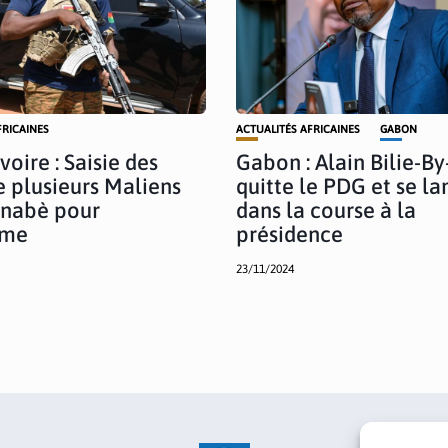
FRICAINES
ACTUALITÉS AFRICAINES
GABON
voire : Saisie des
Gabon : Alain Bilie-B
e plusieurs Maliens
quitte le PDG et se la
inabè pour
dans la course à la
sme
présidence
23/11/2024