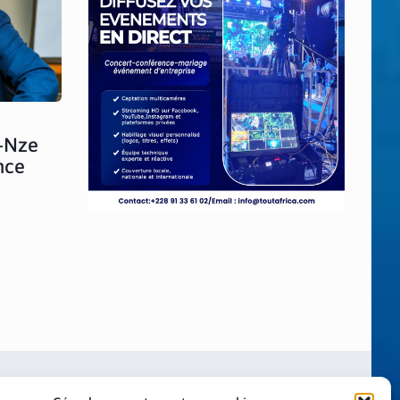
y-Nze
nce