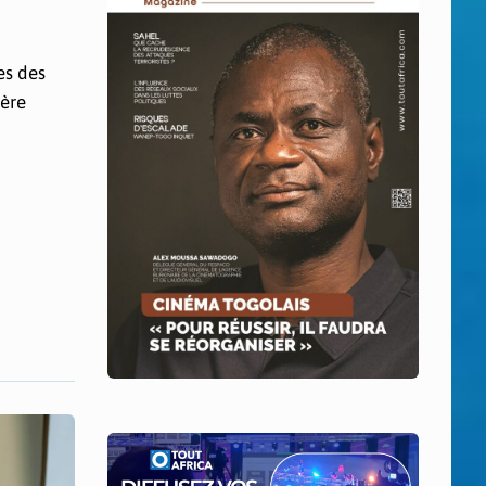
es des
hère