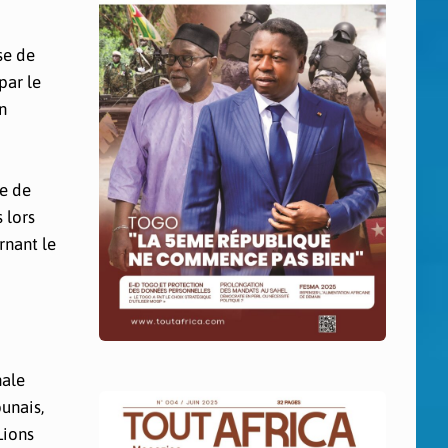
se de
par le
n
te de
 lors
rnant le
nale
unais,
Lions