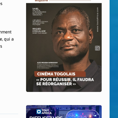
és
emment
e, qui a
rs