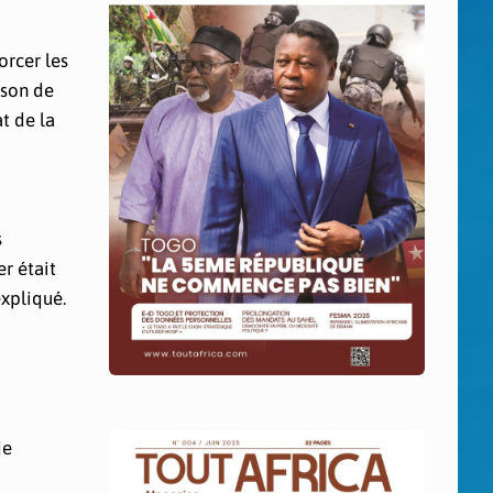
orcer les
ison de
t de la
s
er était
expliqué.
de