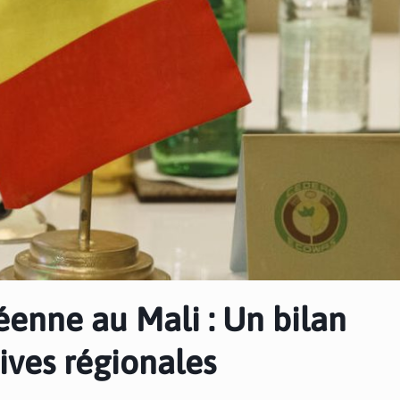
éenne au Mali : Un bilan
tives régionales