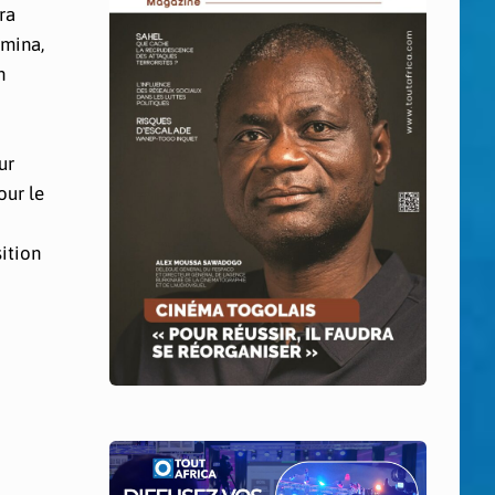
ra
amina,
n
ur
our le
sition