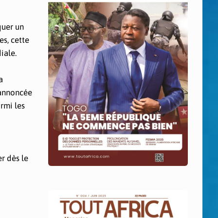
quer un
s, cette
iale.
a
 annoncée
rmi les
r dès le