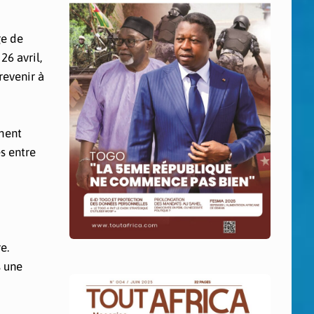
ge de
26 avril,
revenir à
chent
s entre
e.
s une