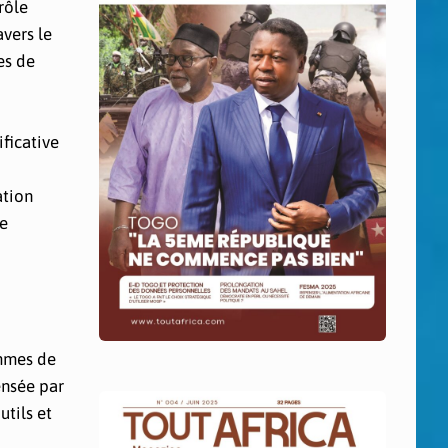
rôle
avers le
es de
ficative
ation
ne
ammes de
ensée par
utils et