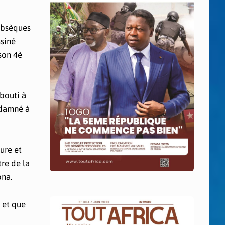
obsèques
ssiné
 son 4è
abouti à
ndamné à
ure et
re de la
ona.
 et que