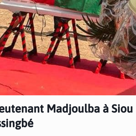
ieutenant Madjoulba à Siou
ssingbé