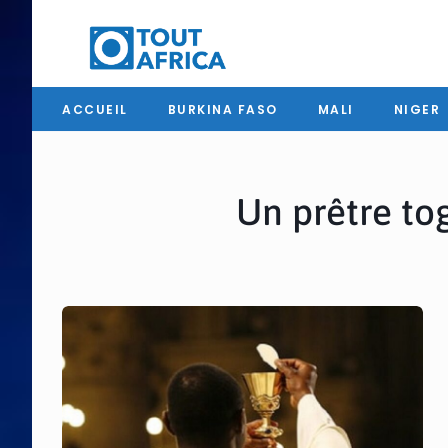
ACCUEIL
BURKINA FASO
MALI
NIGER
Un prêtre to