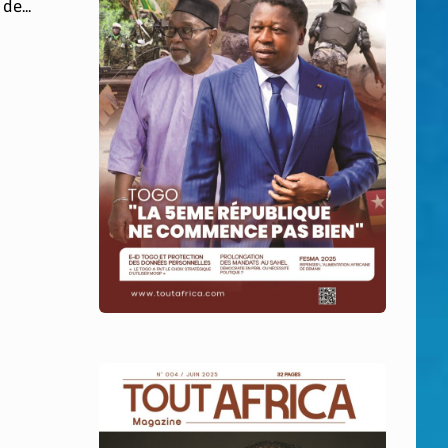
de...