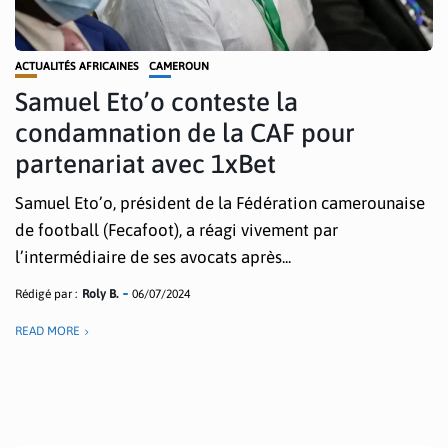
ACTUALITÉS AFRICAINES
CAMEROUN
Samuel Eto’o conteste la
condamnation de la CAF pour
partenariat avec 1xBet
Samuel Eto’o, président de la Fédération camerounaise
de football (Fecafoot), a réagi vivement par
l’intermédiaire de ses avocats après...
Rédigé par :
Roly B.
06/07/2024
READ MORE