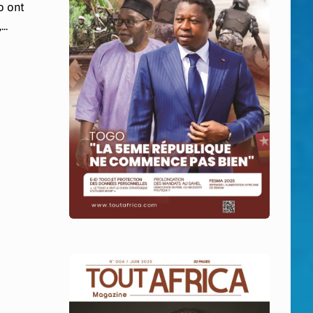
o ont
..