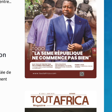
tre...
ion
lée de
ment