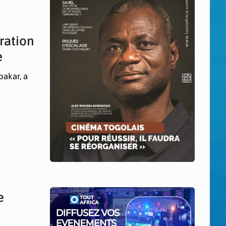
ration
e
akar, a
e