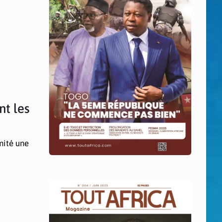
nt les
mité une