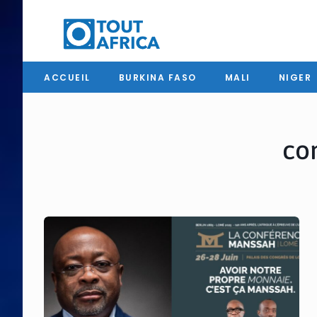
ACCUEIL
BURKINA FASO
MALI
NIGER
co