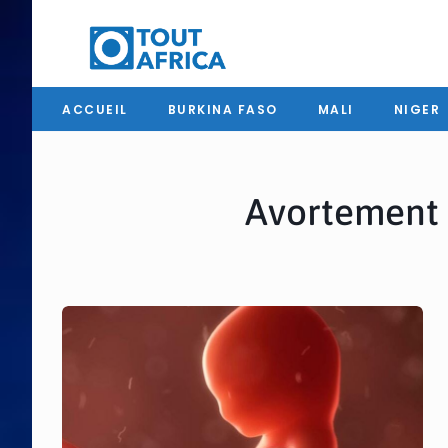
ACCUEIL
BURKINA FASO
MALI
NIGER
Avortement a