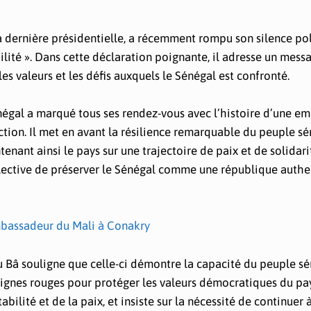
a dernière présidentielle, a récemment rompu son silence po
lité ». Dans cette déclaration poignante, il adresse un messa
es valeurs et les défis auxquels le Sénégal est confronté.
Sénégal a marqué tous ses rendez-vous avec l’histoire d’une e
tion. Il met en avant la résilience remarquable du peuple sé
enant ainsi le pays sur une trajectoire de paix et de solidari
collective de préserver le Sénégal comme une république authe
assadeur du Mali à Conakry
u Bâ souligne que celle-ci démontre la capacité du peuple sé
 lignes rouges pour protéger les valeurs démocratiques du pays
bilité et de la paix, et insiste sur la nécessité de continuer à