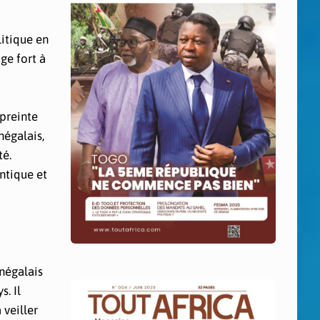
litique en
ge fort à
mpreinte
négalais,
té.
ntique et
négalais
. Il
 veiller