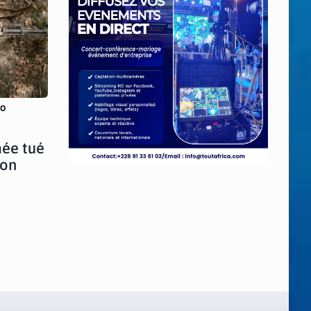
SO
ée tué
ion