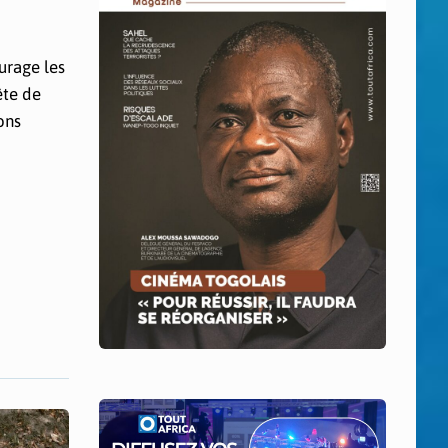
urage les
ête de
ons