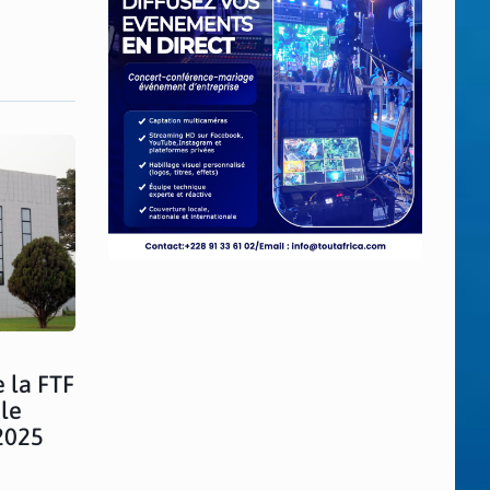
 la FTF
 le
2025