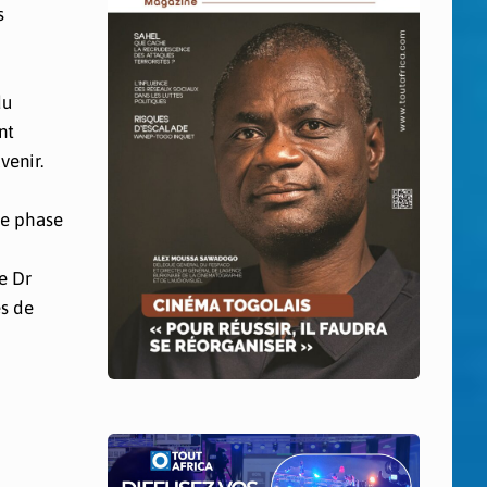
s
du
nt
venir.
te phase
Le Dr
és de