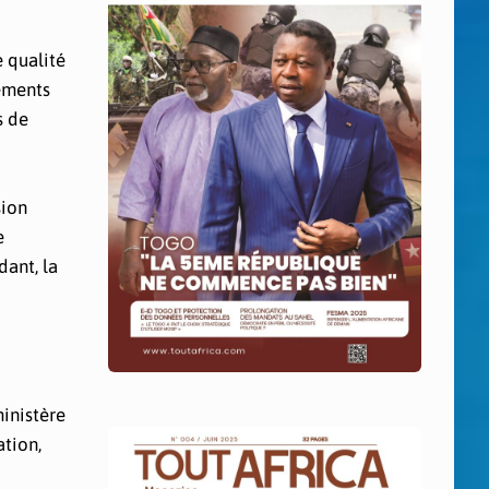
e qualité
nements
s de
sion
e
dant, la
inistère
ation,