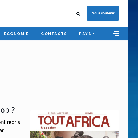
Nous soutenir
ECONOMIE
CONTACTS
PAYS
job ?
nt repris
...