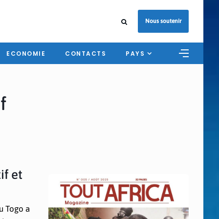
Nous soutenir
ECONOMIE
CONTACTS
PAYS
f
if et
u Togo a