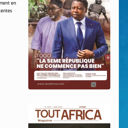
ement en
centes