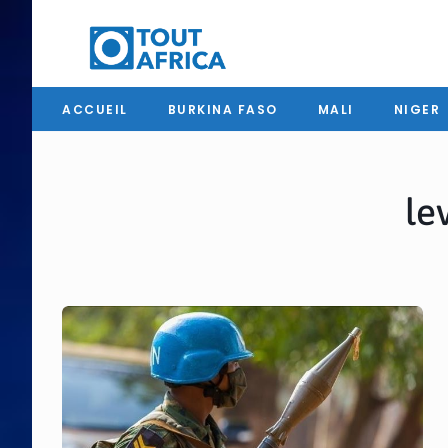
ACCUEIL
BURKINA FASO
MALI
NIGER
le