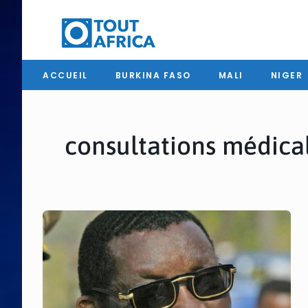
ACCUEIL
BURKINA FASO
MALI
NIGER
consultations médic