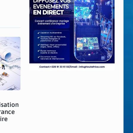
isation
rance
ire