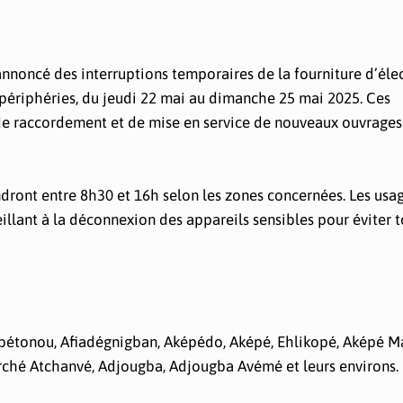
annoncé des interruptions temporaires de la fourniture d’élec
s périphéries, du jeudi 22 mai au dimanche 25 mai 2025. Ces
 de raccordement et de mise en service de nouveaux ouvrages
ndront entre 8h30 et 16h selon les zones concernées. Les usa
illant à la déconnexion des appareils sensibles pour éviter t
gbétonou, Afiadégnigban, Aképédo, Aképé, Ehlikopé, Aképé M
rché Atchanvé, Adjougba, Adjougba Avémé et leurs environs.