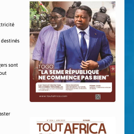
tricité
 destinés
gers sont
out
aster