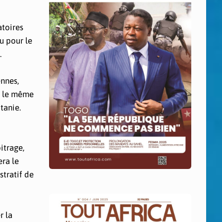
atoires
u pour le
.
ennes,
o, le même
tanie.
itrage,
ra le
tratif de
r la