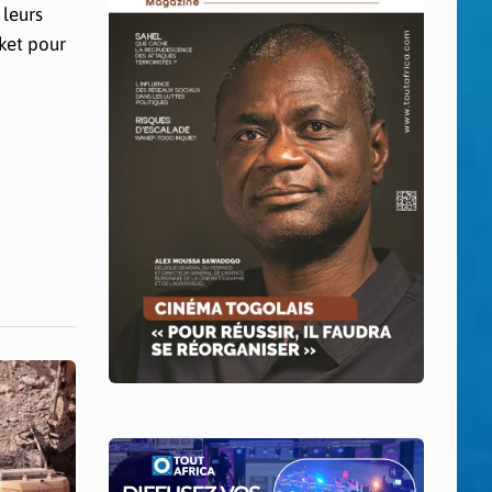
 leurs
cket pour