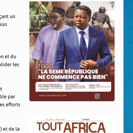
çant un
tion
on et du
lider les
s
ble par
es efforts
 et de la