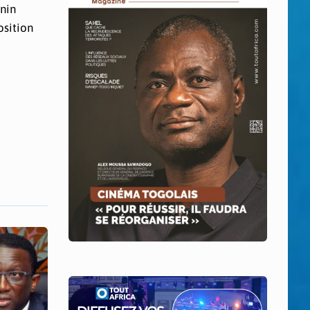
énin
osition