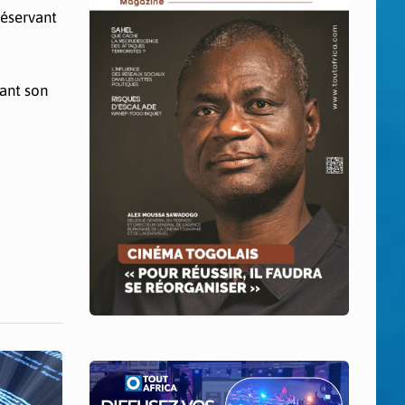
réservant
mant son