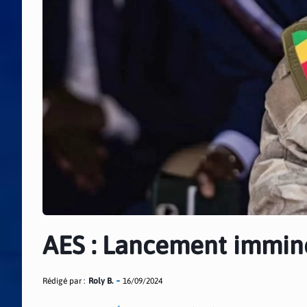
AES : Lancement immin
Rédigé par :
Roly B.
16/09/2024