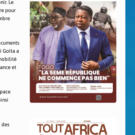
ir. Le
ire pour
embre
documents
i Goïta a
mobilité
iance et
space
insi
t des